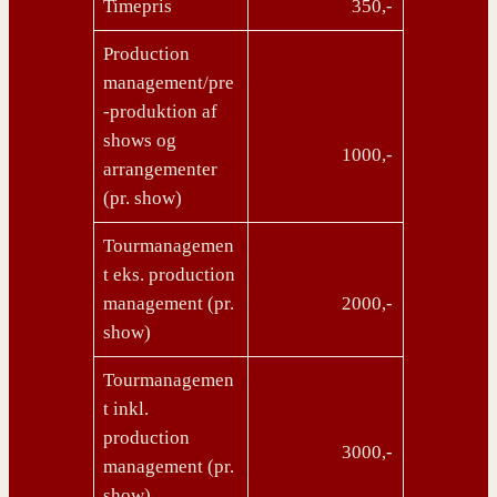
Timepris
350,-
Production
management/pre
-produktion af
shows og
1000,-
arrangementer
(pr. show)
Tourmanagemen
t eks. production
management (pr.
2000,-
show)
Tourmanagemen
t inkl.
production
3000,-
management (pr.
show)