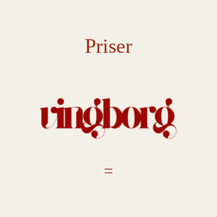
Spring
til
indhold
Priser