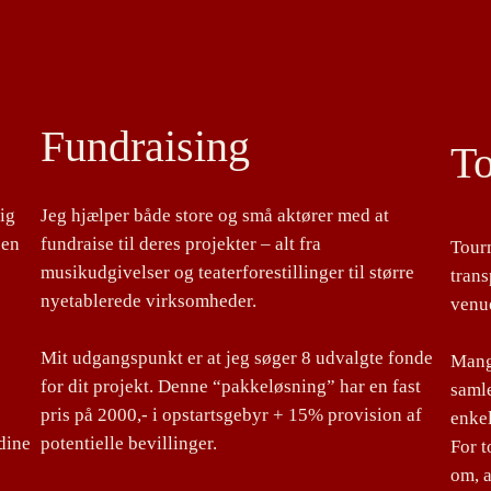
Fundraising
T
lig
Jeg hjælper både store og små aktører med at
 en
fundraise til deres projekter – alt fra
Tour
musikudgivelser og teaterforestillinger til større
tran
nyetablerede virksomheder.
venu
Mit udgangspunkt er at jeg søger 8 udvalgte fonde
Mange
for dit projekt. Denne “pakkeløsning” har en fast
samle
pris på 2000,- i opstartsgebyr + 15% provision af
enke
dine
potentielle bevillinger.
For 
om, a