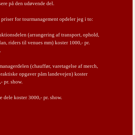
sere på den udøvende del.
priser for tourmanagement opdeler jeg i to:
ktionsdelen (arrangering af transport, ophold,
lan, riders til venues mm) koster 1000,- pr.
.
anagerdelen (chauffør, varetagelse af merch,
praktiske opgaver påm landevejen) koster
- pr. show.
 dele koster 3000,- pr. show.