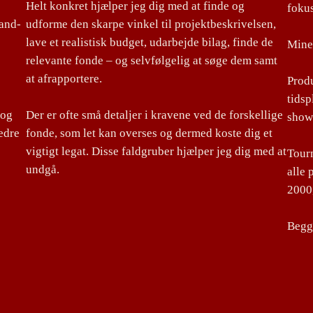
Helt konkret hjælper jeg dig med at finde og
foku
land-
udforme den skarpe vinkel til projektbeskrivelsen,
lave et realistisk budget, udarbejde bilag, finde de
Mine 
relevante fonde – og selvfølgelig at søge dem samt
at afrapportere.
Produ
tidsp
 og
Der er ofte små detaljer i kravene ved de forskellige
show
edre
fonde, som let kan overses og dermed koste dig et
vigtigt legat. Disse faldgruber hjælper jeg dig med at
Tourm
undgå.
alle 
2000,
Begge