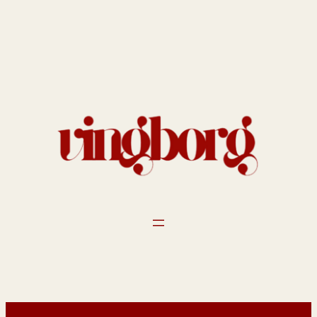
Spring
til
indhold