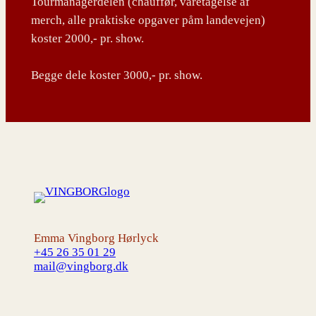
Tourmanagerdelen (chauffør, varetagelse af
merch, alle praktiske opgaver påm landevejen)
koster 2000,- pr. show.
Begge dele koster 3000,- pr. show.
Emma Vingborg Hørlyck
+45 26 35 01 29
mail@vingborg.dk