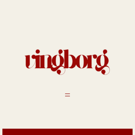
Spring
til
indhold