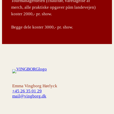
Tourmanagerdelen (chauffør, varetagelse af
merch, alle praktiske opgaver påm landevejen)
koster 2000,- pr. show.
Begge dele koster 3000,- pr. show.
Emma Vingborg Hørlyck
+45 26 35 01 29
mail@vingborg.dk