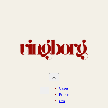
Spring
til
indhold
Cases
Priser
Om