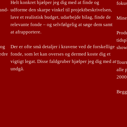
Helt konkret hjælper jeg dig med at finde og
foku
land-
udforme den skarpe vinkel til projektbeskrivelsen,
lave et realistisk budget, udarbejde bilag, finde de
Mine 
relevante fonde – og selvfølgelig at søge dem samt
at afrapportere.
Produ
tidsp
 og
Der er ofte små detaljer i kravene ved de forskellige
show
edre
fonde, som let kan overses og dermed koste dig et
vigtigt legat. Disse faldgruber hjælper jeg dig med at
Tourm
undgå.
alle 
2000,
Begge