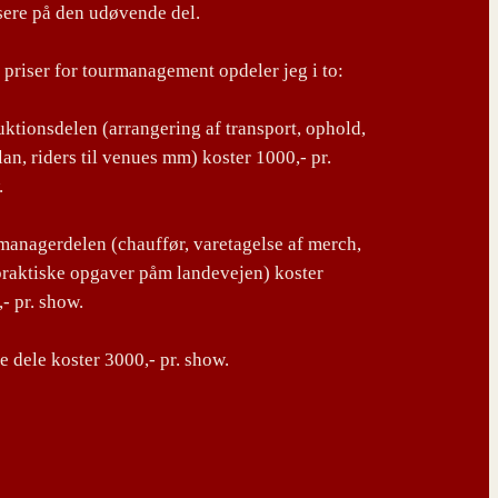
sere på den udøvende del.
priser for tourmanagement opdeler jeg i to:
ktionsdelen (arrangering af transport, ophold,
lan, riders til venues mm) koster 1000,- pr.
.
anagerdelen (chauffør, varetagelse af merch,
praktiske opgaver påm landevejen) koster
- pr. show.
 dele koster 3000,- pr. show.