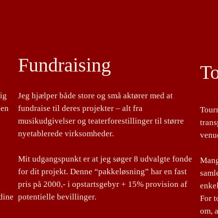
Fundraising
T
lig
Jeg hjælper både store og små aktører med at
 en
fundraise til deres projekter – alt fra
Tour
musikudgivelser og teaterforestillinger til større
tran
nyetablerede virksomheder.
venu
Mit udgangspunkt er at jeg søger 8 udvalgte fonde
Mange
for dit projekt. Denne “pakkeløsning” har en fast
samle
pris på 2000,- i opstartsgebyr + 15% provision af
enke
dine
potentielle bevillinger.
For 
om, a