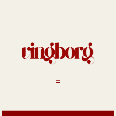
Spring
til
indhold