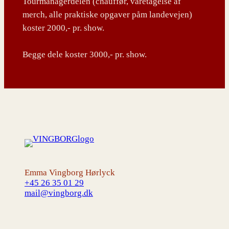
Tourmanagerdelen (chauffør, varetagelse af
merch, alle praktiske opgaver påm landevejen)
koster 2000,- pr. show.
Begge dele koster 3000,- pr. show.
Emma Vingborg Hørlyck
+45 26 35 01 29
mail@vingborg.dk