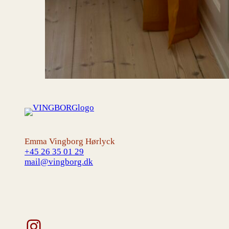
Emma Vingborg Hørlyck
+45 26 35 01 29
mail@vingborg.dk
Instagram