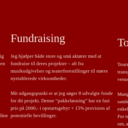
Fundraising
T
lig
Jeg hjælper både store og små aktører med at
 en
fundraise til deres projekter – alt fra
Tour
musikudgivelser og teaterforestillinger til større
tran
nyetablerede virksomheder.
venu
Mit udgangspunkt er at jeg søger 8 udvalgte fonde
Mange
for dit projekt. Denne “pakkeløsning” har en fast
samle
pris på 2000,- i opstartsgebyr + 15% provision af
enke
dine
potentielle bevillinger.
For 
om, a