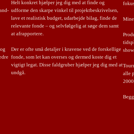
Helt konkret hjælper jeg dig med at finde og
foku
land-
udforme den skarpe vinkel til projektbeskrivelsen,
lave et realistisk budget, udarbejde bilag, finde de
Mine 
relevante fonde – og selvfølgelig at søge dem samt
at afrapportere.
Produ
tidsp
 og
Der er ofte små detaljer i kravene ved de forskellige
show
edre
fonde, som let kan overses og dermed koste dig et
vigtigt legat. Disse faldgruber hjælper jeg dig med at
Tourm
undgå.
alle 
2000,
Begge