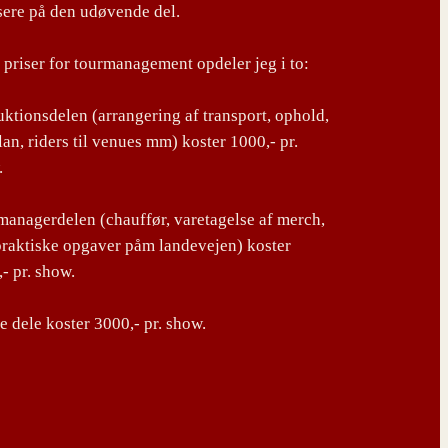
sere på den udøvende del.
priser for tourmanagement opdeler jeg i to:
ktionsdelen (arrangering af transport, ophold,
lan, riders til venues mm) koster 1000,- pr.
.
anagerdelen (chauffør, varetagelse af merch,
praktiske opgaver påm landevejen) koster
- pr. show.
 dele koster 3000,- pr. show.