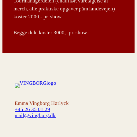
Tourmanagerdelen (chauffør, varetagelse af
merch, alle praktiske opgaver påm landevejen)
koster 2000,- pr. show.
Begge dele koster 3000,- pr. show.
Emma Vingborg Hørlyck
+45 26 35 01 29
mail@vingborg.dk