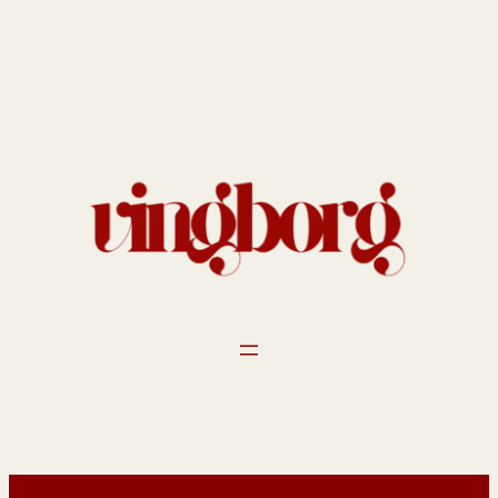
Spring
til
indhold