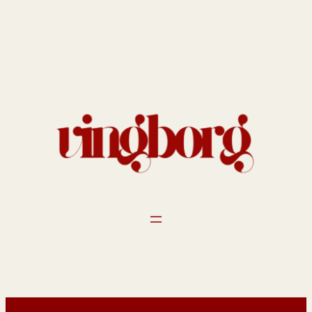
Spring
til
indhold