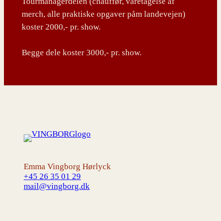
Tourmanagerdelen (chauffør, varetagelse af
merch, alle praktiske opgaver påm landevejen)
koster 2000,- pr. show.
Begge dele koster 3000,- pr. show.
Emma Vingborg Hørlyck
+45 26 35 01 29
mail@vingborg.dk