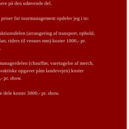
sere på den udøvende del.
priser for tourmanagement opdeler jeg i to:
ktionsdelen (arrangering af transport, ophold,
lan, riders til venues mm) koster 1000,- pr.
.
anagerdelen (chauffør, varetagelse af merch,
praktiske opgaver påm landevejen) koster
- pr. show.
 dele koster 3000,- pr. show.