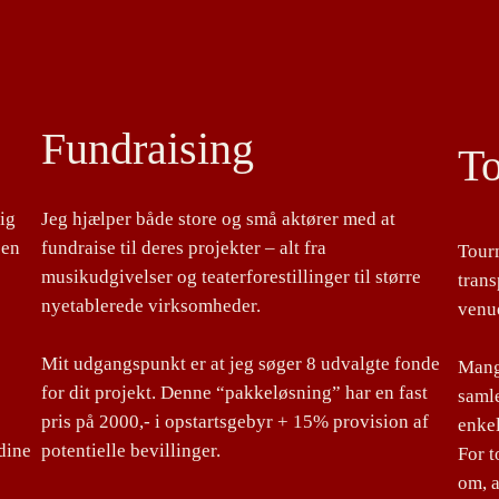
Fundraising
T
lig
Jeg hjælper både store og små aktører med at
 en
fundraise til deres projekter – alt fra
Tour
musikudgivelser og teaterforestillinger til større
tran
nyetablerede virksomheder.
venu
Mit udgangspunkt er at jeg søger 8 udvalgte fonde
Mange
for dit projekt. Denne “pakkeløsning” har en fast
samle
pris på 2000,- i opstartsgebyr + 15% provision af
enke
dine
potentielle bevillinger.
For 
om, a