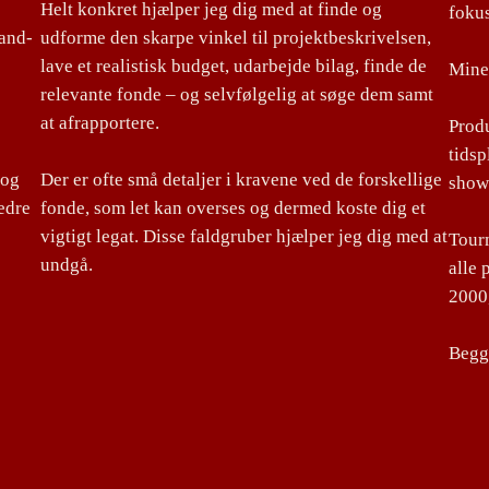
Helt konkret hjælper jeg dig med at finde og
foku
land-
udforme den skarpe vinkel til projektbeskrivelsen,
lave et realistisk budget, udarbejde bilag, finde de
Mine 
relevante fonde – og selvfølgelig at søge dem samt
at afrapportere.
Produ
tidsp
 og
Der er ofte små detaljer i kravene ved de forskellige
show
edre
fonde, som let kan overses og dermed koste dig et
vigtigt legat. Disse faldgruber hjælper jeg dig med at
Tourm
undgå.
alle 
2000,
Begge