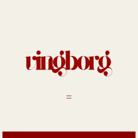
Spring
til
indhold