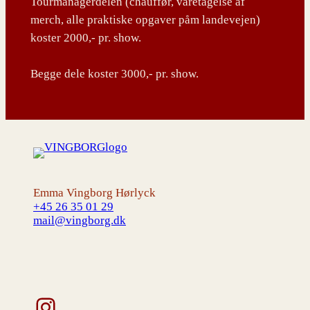
Tourmanagerdelen (chauffør, varetagelse af
merch, alle praktiske opgaver påm landevejen)
koster 2000,- pr. show.
Begge dele koster 3000,- pr. show.
Emma Vingborg Hørlyck
+45 26 35 01 29
mail@vingborg.dk
Instagram