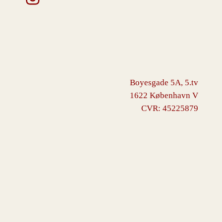
Boyesgade 5A, 5.tv
1622 København V
CVR: 45225879
VINGBORG
Drevet af
WordPress
med
WooCommerce