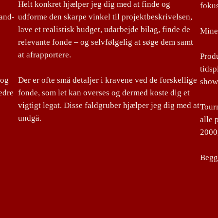
Helt konkret hjælper jeg dig med at finde og
foku
land-
udforme den skarpe vinkel til projektbeskrivelsen,
lave et realistisk budget, udarbejde bilag, finde de
Mine 
relevante fonde – og selvfølgelig at søge dem samt
at afrapportere.
Produ
tidsp
 og
Der er ofte små detaljer i kravene ved de forskellige
show
edre
fonde, som let kan overses og dermed koste dig et
vigtigt legat. Disse faldgruber hjælper jeg dig med at
Tourm
undgå.
alle 
2000,
Begge