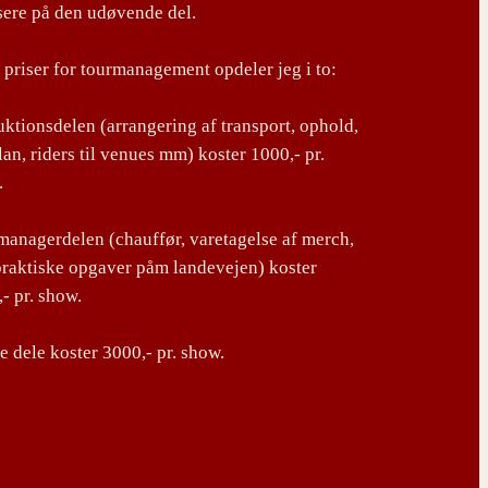
sere på den udøvende del.
priser for tourmanagement opdeler jeg i to:
ktionsdelen (arrangering af transport, ophold,
lan, riders til venues mm) koster 1000,- pr.
.
anagerdelen (chauffør, varetagelse af merch,
praktiske opgaver påm landevejen) koster
- pr. show.
 dele koster 3000,- pr. show.