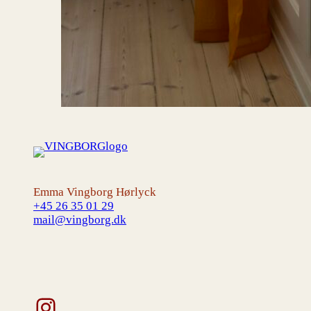
Emma Vingborg Hørlyck
+45 26 35 01 29
mail@vingborg.dk
Instagram