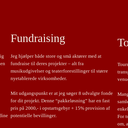
Fundraising
T
lig
Jeg hjælper både store og små aktører med at
 en
fundraise til deres projekter – alt fra
Tour
musikudgivelser og teaterforestillinger til større
tran
nyetablerede virksomheder.
venu
Mit udgangspunkt er at jeg søger 8 udvalgte fonde
Mange
for dit projekt. Denne “pakkeløsning” har en fast
samle
pris på 2000,- i opstartsgebyr + 15% provision af
enke
dine
potentielle bevillinger.
For 
om, a