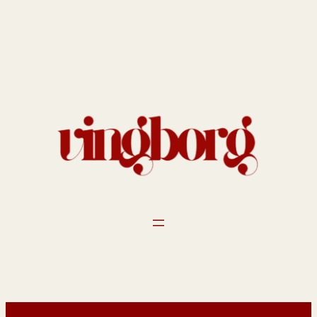
Spring
til
indhold