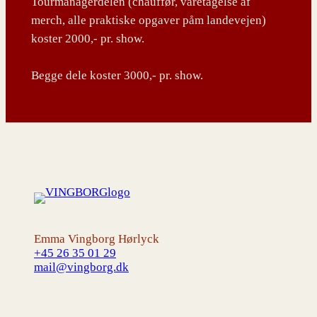
Tourmanagerdelen (chauffør, varetagelse af
merch, alle praktiske opgaver påm landevejen)
koster 2000,- pr. show.
Begge dele koster 3000,- pr. show.
Emma Vingborg Hørlyck
+45 26 35 01 29
mail@vingborg.dk