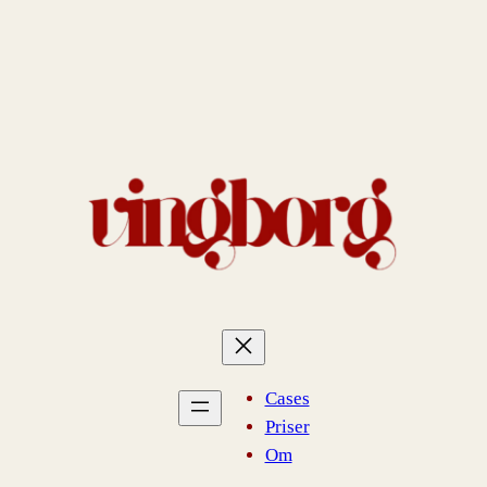
Spring
til
indhold
Cases
Priser
Om