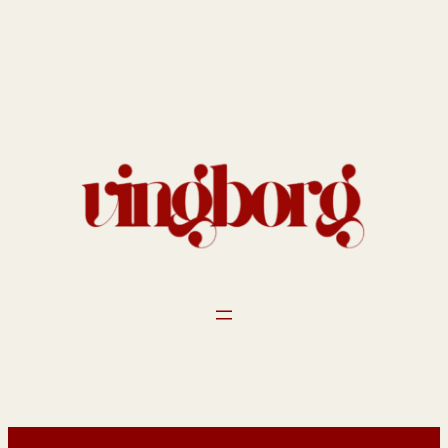
Spring
til
indhold