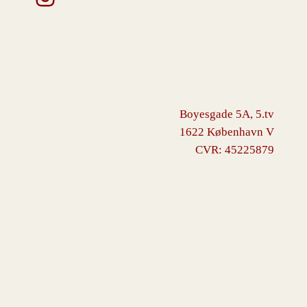
Boyesgade 5A, 5.tv
1622 København V
CVR: 45225879
VINGBORG
Drevet af
WordPress
med
WooCommerce