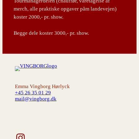
Tourmanagerdelen (chauffør, varetagelse af
merch, alle praktiske opgaver påm landevejen)
koster 2000,- pr. show.
Begge dele koster 3000,- pr. show.
Emma Vingborg Hørlyck
+45 26 35 01 29
mail@vingborg.dk
Instagram