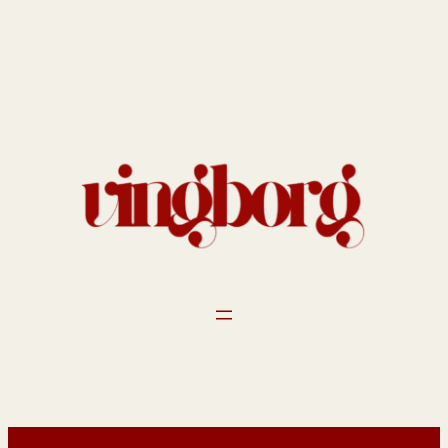
Spring
til
indhold