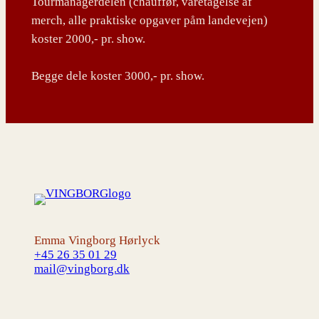
Tourmanagerdelen (chauffør, varetagelse af
merch, alle praktiske opgaver påm landevejen)
koster 2000,- pr. show.
Begge dele koster 3000,- pr. show.
Emma Vingborg Hørlyck
+45 26 35 01 29
mail@vingborg.dk