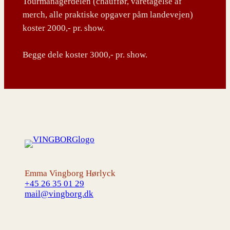
Tourmanagerdelen (chauffør, varetagelse af
merch, alle praktiske opgaver påm landevejen)
koster 2000,- pr. show.
Begge dele koster 3000,- pr. show.
Emma Vingborg Hørlyck
+45 26 35 01 29
mail@vingborg.dk