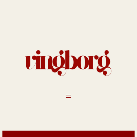
Spring
til
indhold