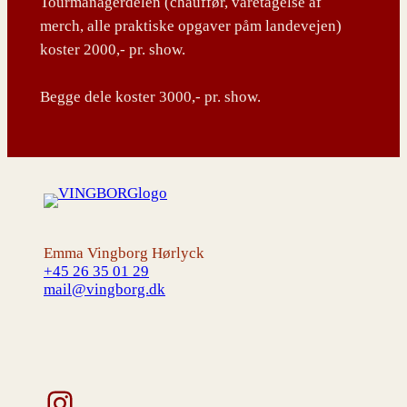
Tourmanagerdelen (chauffør, varetagelse af
merch, alle praktiske opgaver påm landevejen)
koster 2000,- pr. show.
Begge dele koster 3000,- pr. show.
Emma Vingborg Hørlyck
+45 26 35 01 29
mail@vingborg.dk
Instagram