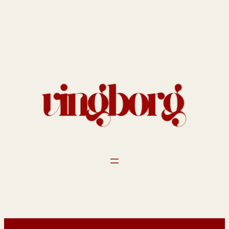
Spring
til
indhold