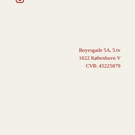
Boyesgade 5A, 5.tv
1622 København V
CVR: 45225879
VINGBORG
Drevet af
WordPress
med
WooCommerce