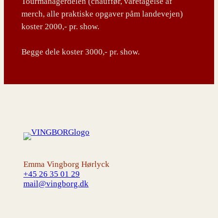
Tourmanagerdelen (chauffør, varetagelse af
merch, alle praktiske opgaver påm landevejen)
koster 2000,- pr. show.
Begge dele koster 3000,- pr. show.
Emma Vingborg Hørlyck
+45 26 35 01 29
mail@vingborg.dk