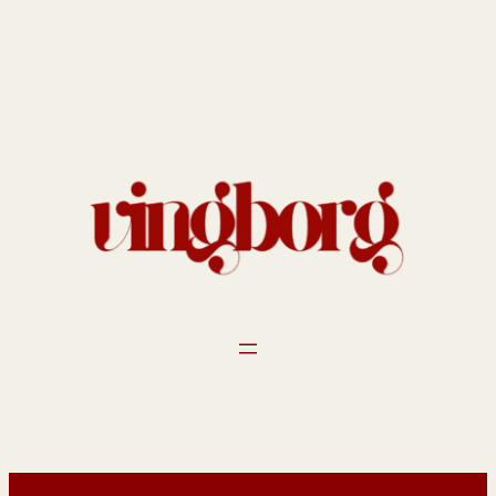
Spring
til
indhold