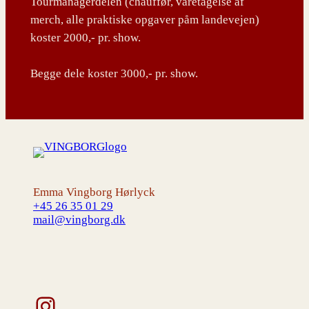
Tourmanagerdelen (chauffør, varetagelse af
merch, alle praktiske opgaver påm landevejen)
koster 2000,- pr. show.
Begge dele koster 3000,- pr. show.
Emma Vingborg Hørlyck
+45 26 35 01 29
mail@vingborg.dk
Instagram