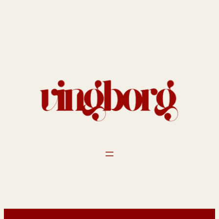
Spring
til
indhold