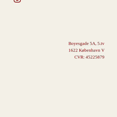
Boyesgade 5A, 5.tv
1622 København V
CVR: 45225879
VINGBORG
Drevet af
WordPress
med
WooCommerce