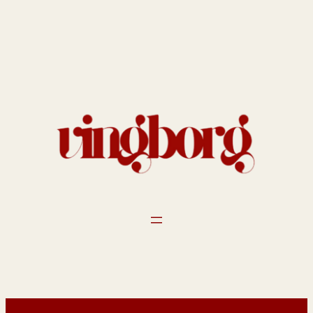
Spring
til
indhold