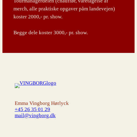
Tourmanagerdelen (chauffør, varetagelse af
merch, alle praktiske opgaver påm landevejen)
koster 2000,- pr. show.
Begge dele koster 3000,- pr. show.
Emma Vingborg Hørlyck
+45 26 35 01 29
mail@vingborg.dk