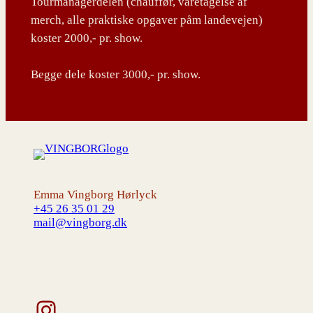
Tourmanagerdelen (chauffør, varetagelse af
merch, alle praktiske opgaver påm landevejen)
koster 2000,- pr. show.
Begge dele koster 3000,- pr. show.
Emma Vingborg Hørlyck
+45 26 35 01 29
mail@vingborg.dk
Instagram