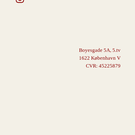
Boyesgade 5A, 5.tv
1622 København V
CVR: 45225879
VINGBORG
Drevet af
WordPress
med
WooCommerce