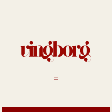
Spring
til
indhold