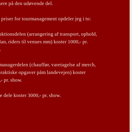
sere på den udøvende del.
priser for tourmanagement opdeler jeg i to:
ktionsdelen (arrangering af transport, ophold,
lan, riders til venues mm) koster 1000,- pr.
.
anagerdelen (chauffør, varetagelse af merch,
praktiske opgaver påm landevejen) koster
- pr. show.
 dele koster 3000,- pr. show.