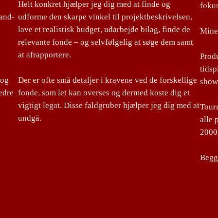
Helt konkret hjælper jeg dig med at finde og
foku
land-
udforme den skarpe vinkel til projektbeskrivelsen,
lave et realistisk budget, udarbejde bilag, finde de
Mine 
relevante fonde – og selvfølgelig at søge dem samt
at afrapportere.
Produ
tidsp
 og
Der er ofte små detaljer i kravene ved de forskellige
show
edre
fonde, som let kan overses og dermed koste dig et
vigtigt legat. Disse faldgruber hjælper jeg dig med at
Tourm
undgå.
alle 
2000,
Begge