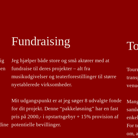
Fundraising
T
lig
Jeg hjælper både store og små aktører med at
 en
fundraise til deres projekter – alt fra
Tour
musikudgivelser og teaterforestillinger til større
tran
nyetablerede virksomheder.
venu
Mit udgangspunkt er at jeg søger 8 udvalgte fonde
Mange
for dit projekt. Denne “pakkeløsning” har en fast
samle
pris på 2000,- i opstartsgebyr + 15% provision af
enke
dine
potentielle bevillinger.
For 
om, a