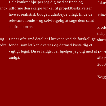
Helt konkret hjælper jeg dig med at finde og
foku
land-
udforme den skarpe vinkel til projektbeskrivelsen,
lave et realistisk budget, udarbejde bilag, finde de
Mine 
relevante fonde – og selvfølgelig at søge dem samt
at afrapportere.
Produ
tidsp
 og
Der er ofte små detaljer i kravene ved de forskellige
show
edre
fonde, som let kan overses og dermed koste dig et
vigtigt legat. Disse faldgruber hjælper jeg dig med at
Tourm
undgå.
alle 
2000,
Begge