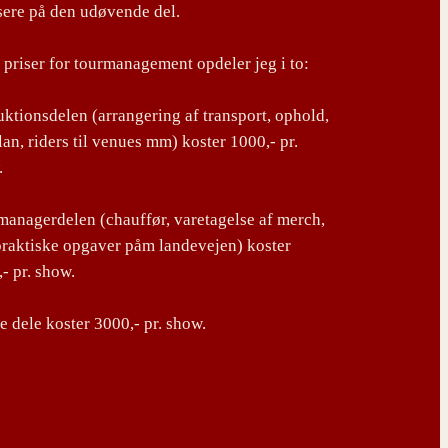
sere på den udøvende del.
priser for tourmanagement opdeler jeg i to:
ktionsdelen (arrangering af transport, ophold,
lan, riders til venues mm) koster 1000,- pr.
.
anagerdelen (chauffør, varetagelse af merch,
praktiske opgaver påm landevejen) koster
- pr. show.
 dele koster 3000,- pr. show.