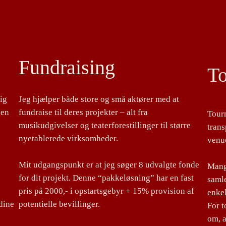
Fundraising
T
lig
Jeg hjælper både store og små aktører med at
 en
fundraise til deres projekter – alt fra
Tour
musikudgivelser og teaterforestillinger til større
tran
nyetablerede virksomheder.
venu
Mit udgangspunkt er at jeg søger 8 udvalgte fonde
Mange
for dit projekt. Denne “pakkeløsning” har en fast
samle
pris på 2000,- i opstartsgebyr + 15% provision af
enke
dine
potentielle bevillinger.
For 
om, a