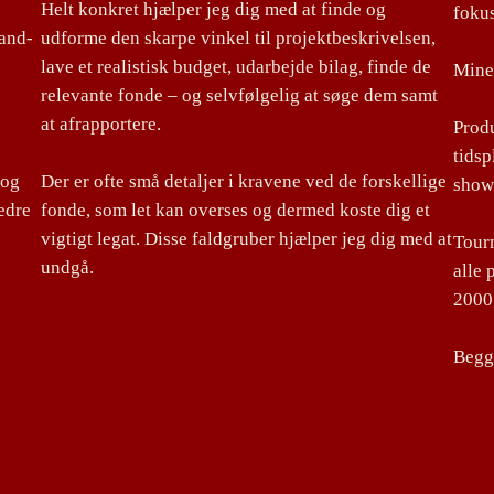
Helt konkret hjælper jeg dig med at finde og
foku
land-
udforme den skarpe vinkel til projektbeskrivelsen,
lave et realistisk budget, udarbejde bilag, finde de
Mine 
relevante fonde – og selvfølgelig at søge dem samt
at afrapportere.
Produ
tidsp
 og
Der er ofte små detaljer i kravene ved de forskellige
show
edre
fonde, som let kan overses og dermed koste dig et
vigtigt legat. Disse faldgruber hjælper jeg dig med at
Tourm
undgå.
alle 
2000,
Begge