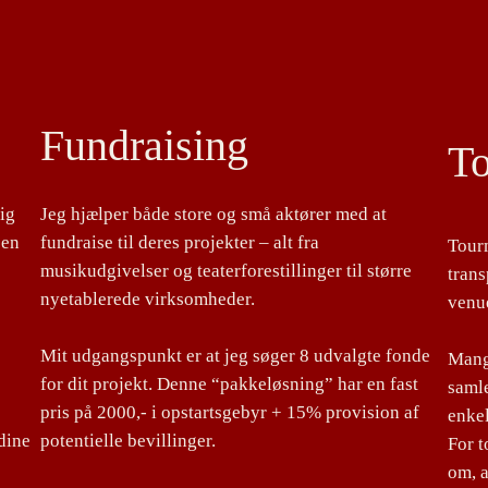
Fundraising
T
lig
Jeg hjælper både store og små aktører med at
 en
fundraise til deres projekter – alt fra
Tour
musikudgivelser og teaterforestillinger til større
tran
nyetablerede virksomheder.
venu
Mit udgangspunkt er at jeg søger 8 udvalgte fonde
Mange
for dit projekt. Denne “pakkeløsning” har en fast
samle
pris på 2000,- i opstartsgebyr + 15% provision af
enke
dine
potentielle bevillinger.
For 
om, a