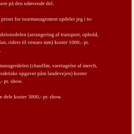
sere på den udøvende del.
priser for tourmanagement opdeler jeg i to:
ktionsdelen (arrangering af transport, ophold,
lan, riders til venues mm) koster 1000,- pr.
.
anagerdelen (chauffør, varetagelse af merch,
praktiske opgaver påm landevejen) koster
- pr. show.
 dele koster 3000,- pr. show.